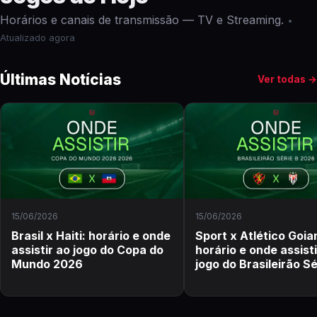
Horários e canais de transmissão — TV e Streaming.
•
Atualizado
agora
Últimas Notícias
Ver todas →
15/06/2026
15/06/2026
Brasil x Haiti: horário e onde
Sport x Atlético Goia
assistir ao jogo do Copa do
horário e onde assisti
Mundo 2026
jogo do Brasileirão Sé