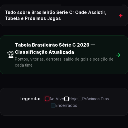
Tudo sobre Brasileirão Série C: Onde Assistir,
+
Tabela e Próximos Jogos
onde assistir aos próximos jogos do
Brasileirão Série C
Tabela
Brasileirão Série C
2026
—
Classificação Atualizada
🏆
→
Pontos, vitórias, derrotas, saldo de gols e posição de
cada time.
Brasileirão Série C
ao vivo
Legenda:
Ao Vivo
Hoje
Próximos Dias
Encerrados