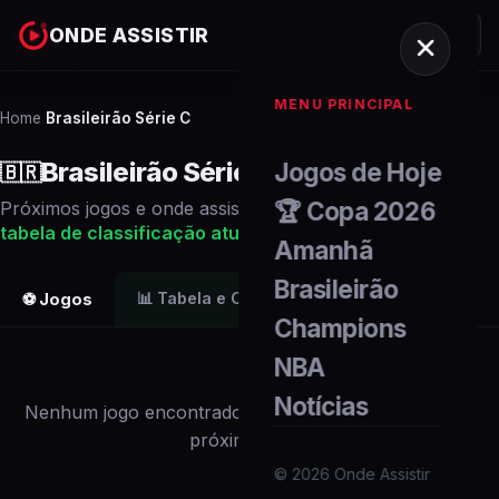
ONDE ASSISTIR
MENU PRINCIPAL
Home
Brasileirão Série C
/
Brasileirão Série C
Jogos de Hoje
🇧🇷
🏆 Copa 2026
Próximos
jogos
e onde assistir ao vivo. Veja também a
tabela de classificação
atualizada
.
Amanhã
Brasileirão
📊
Tabela e Classificação
⚽ Jogos
Champions
NBA
Notícias
Nenhum
jogo
encontrado para
este campeonato
nos
próximos dias.
©
2026
Onde Assistir