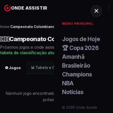
ONDE ASSISTIR
MENU PRINCIPAL
Home
Campeonato Colombiano
/
Campeonato Colombiano
Jogos de Hoje
🇨🇴
🏆 Copa 2026
Próximos
jogos
e onde assistir ao vivo. Veja também a
tabela de classificação
atualizada
.
Amanhã
Brasileirão
📊
Tabela e Classificação
⚽ Jogos
Champions
NBA
Notícias
Nenhum
jogo
encontrado para
este campeonato
nos
próximos dias.
©
2026
Onde Assistir