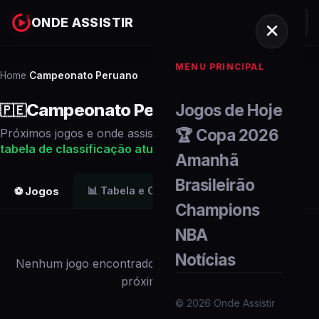
ONDE ASSISTIR
MENU PRINCIPAL
Home
Campeonato Peruano
/
Campeonato Peruano
Jogos de Hoje
🇵🇪
🏆 Copa 2026
Próximos
jogos
e onde assistir ao vivo. Veja também a
tabela de classificação
atualizada
.
Amanhã
Brasileirão
📊
Tabela e Classificação
⚽ Jogos
Champions
NBA
Notícias
Nenhum
jogo
encontrado para
este campeonato
nos
próximos dias.
©
2026
Onde Assistir