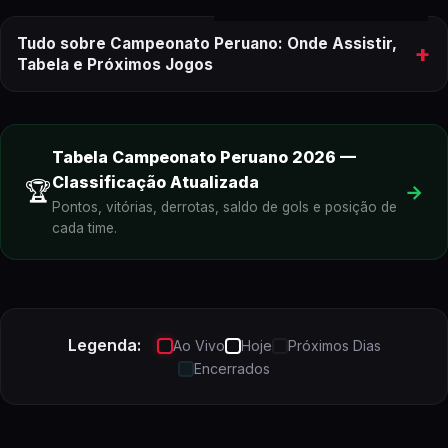
Tudo sobre Campeonato Peruano: Onde Assistir,
+
Tabela e Próximos Jogos
onde assistir aos próximos jogos do
Campeonato Peruano
Tabela
Campeonato Peruano
2026
—
Classificação Atualizada
🏆
→
Pontos, vitórias, derrotas, saldo de gols e posição de
cada time.
Campeonato Peruano
ao vivo
Legenda:
Ao Vivo
Hoje
Próximos Dias
Encerrados