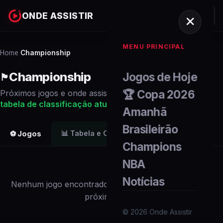
ONDE ASSISTIR
MENU PRINCIPAL
Home
Championship
/
Championship
Jogos de Hoje
🏴󠁧󠁢󠁥󠁮󠁧󠁿
🏆 Copa 2026
Próximos
jogos
e onde assistir ao vivo. Veja também a
tabela de classificação
atualizada
.
Amanhã
Brasileirão
📊
Tabela e Classificação
⚽ Jogos
Champions
NBA
Notícias
Nenhum
jogo
encontrado para
este campeonato
nos
próximos dias.
©
2026
Onde Assistir