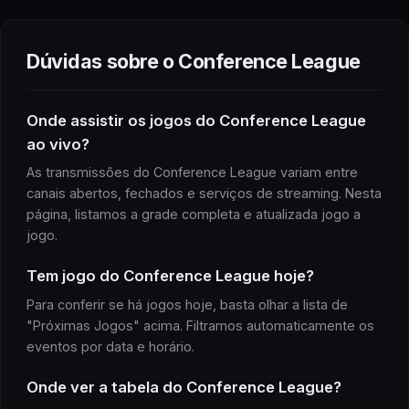
Dúvidas sobre o
Conference League
Onde assistir
os jogos do
Conference League
ao vivo?
As transmissões do
Conference League
variam entre
canais abertos, fechados e serviços de streaming. Nesta
página, listamos a grade completa e atualizada
jogo
a
jogo
.
Tem
jogo
do
Conference League
hoje?
Para conferir se há
jogos
hoje, basta olhar a lista de
"Próximas
Jogos
" acima. Filtramos automaticamente os
eventos por data e horário.
Onde ver a
tabela
do
Conference League
?