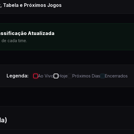
r, Tabela e Próximos Jogos
gos do
Eredivisie (Holanda)
assificação Atualizada
o de cada time.
Legenda:
Ao Vivo
Hoje
Próximos Dias
Encerrados
da)