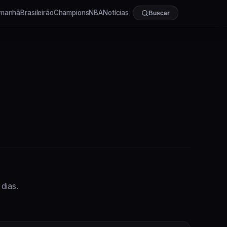
manhã
Brasileirão
Champions
NBA
Notícias
Buscar
dias.