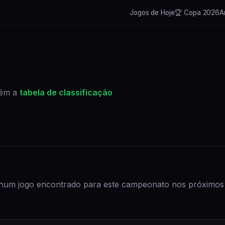
Jogos de Hoje
🏆 Copa 2026
A
bém a
tabela de classificação
hum
jogo
encontrado para
este campeonato
nos próximos 