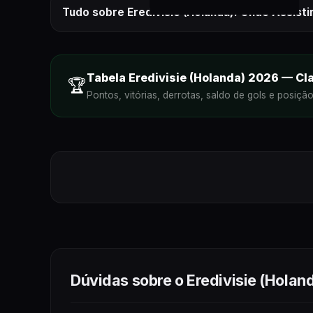
Tudo sobre Eredivisie (Holanda): Onde Assisti
onde assistir aos próximos jo
Tabela
Eredivisie (Holanda)
2026
—
Cl
Eredivisie (Holanda)
ao vivo
🏆
Pontos, vitórias, derrotas, saldo de gols e posiçã
Dúvidas sobre o
Eredivisie (Holan