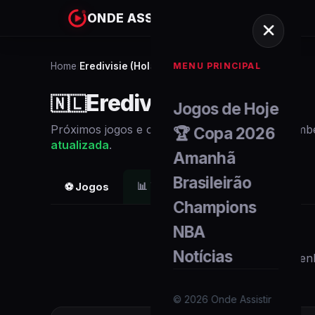
ONDE ASSISTIR
MENU PRINCIPAL
Home
Eredivisie (Holanda)
/
Eredivisie (Holanda)
🇳🇱
Jogos de Hoje
Próximos
jogos
e onde assistir ao vivo. Veja tam
🏆 Copa 2026
atualizada
.
Amanhã
Brasileirão
📊
Tabela e Classificação
⚽ Jogos
Champions
NBA
Notícias
Nen
©
2026
Onde Assistir