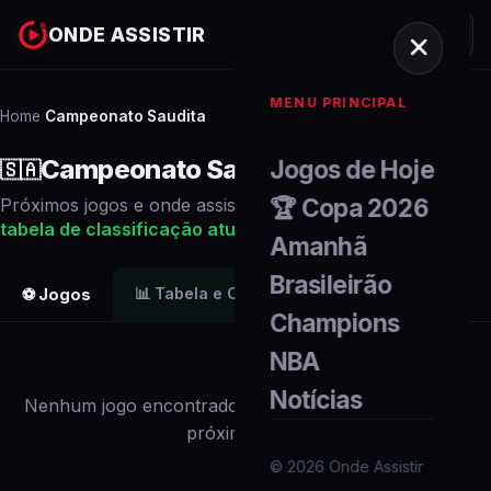
ONDE ASSISTIR
MENU PRINCIPAL
Home
Campeonato Saudita
/
Campeonato Saudita
Jogos de Hoje
🇸🇦
🏆 Copa 2026
Próximos
jogos
e onde assistir ao vivo. Veja também a
tabela de classificação
atualizada
.
Amanhã
Brasileirão
📊
Tabela e Classificação
⚽ Jogos
Champions
NBA
Notícias
Nenhum
jogo
encontrado para
este campeonato
nos
próximos dias.
©
2026
Onde Assistir