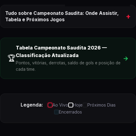
Tudo sobre Campeonato Saudita: Onde Assistir,
+
Tabela e Próximos Jogos
onde assistir aos próximos jogos do
Campeonato Saudita
Tabela
Campeonato Saudita
2026
—
Classificação Atualizada
🏆
→
Pontos, vitórias, derrotas, saldo de gols e posição de
cada time.
Campeonato Saudita
ao vivo
Legenda:
Ao Vivo
Hoje
Próximos Dias
Encerrados