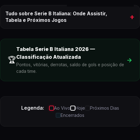
Tudo sobre Serie B Italiana: Onde Assistir,
+
Tabela e Próximos Jogos
onde assistir aos próximos jogos do
Serie B Italiana
Tabela
Serie B Italiana
2026
—
Classificação Atualizada
🏆
→
Serie B Italiana
ao vivo
Pontos, vitórias, derrotas, saldo de gols e posição de
cada time.
Legenda:
Ao Vivo
Hoje
Próximos Dias
Encerrados