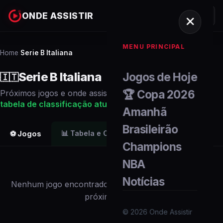
ONDE ASSISTIR
MENU PRINCIPAL
Home
Serie B Italiana
/
Serie B Italiana
Jogos de Hoje
🇮🇹
🏆 Copa 2026
Próximos
jogos
e onde assistir ao vivo. Veja também a
tabela de classificação
atualizada
.
Amanhã
Brasileirão
📊
Tabela e Classificação
⚽ Jogos
Champions
NBA
Notícias
Nenhum
jogo
encontrado para
este campeonato
nos
próximos dias.
©
2026
Onde Assistir