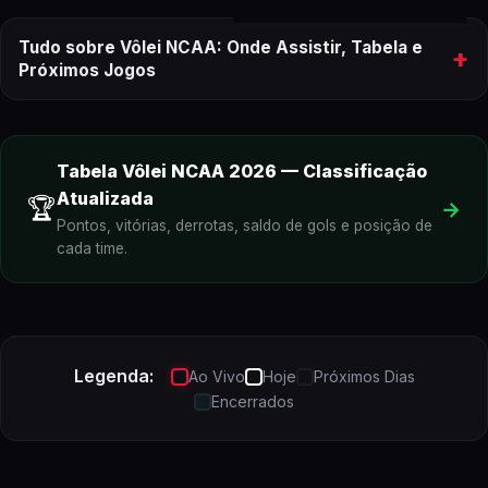
Tudo sobre Vôlei NCAA: Onde Assistir, Tabela e
+
Próximos Jogos
onde assistir aos próximos jogos do
Vôlei NCAA
Tabela
Vôlei NCAA
2026
—
Classificação
Atualizada
🏆
→
Vôlei NCAA
ao vivo
Pontos, vitórias, derrotas, saldo de gols e posição de
cada time.
Legenda:
Ao Vivo
Hoje
Próximos Dias
Encerrados