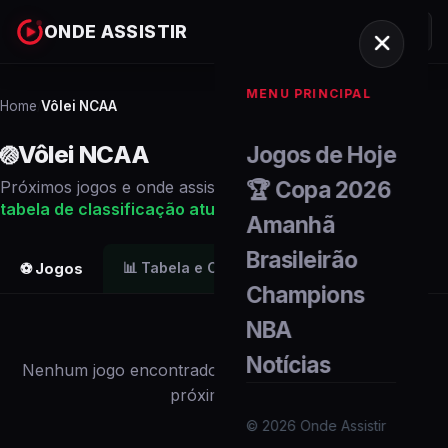
ONDE ASSISTIR
MENU PRINCIPAL
Home
Vôlei NCAA
/
Vôlei NCAA
Jogos de Hoje
🏐
🏆 Copa 2026
Próximos
jogos
e onde assistir ao vivo. Veja também a
tabela de classificação
atualizada
.
Amanhã
Brasileirão
📊
Tabela e Classificação
⚽ Jogos
Champions
NBA
Notícias
Nenhum
jogo
encontrado para
este campeonato
nos
próximos dias.
©
2026
Onde Assistir