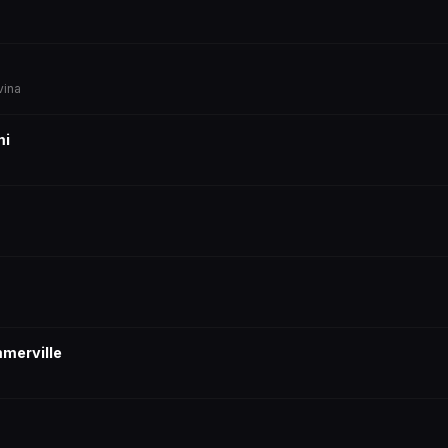
vina
mi
merville
a