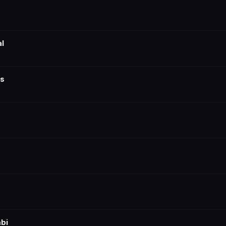
al
es
bi