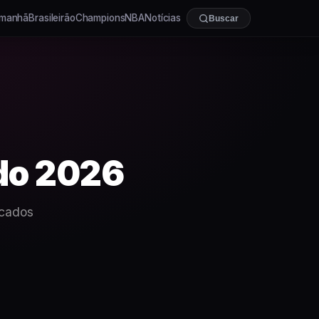
manhã
Brasileirão
Champions
NBA
Notícias
Buscar
ndo 2026
rcados