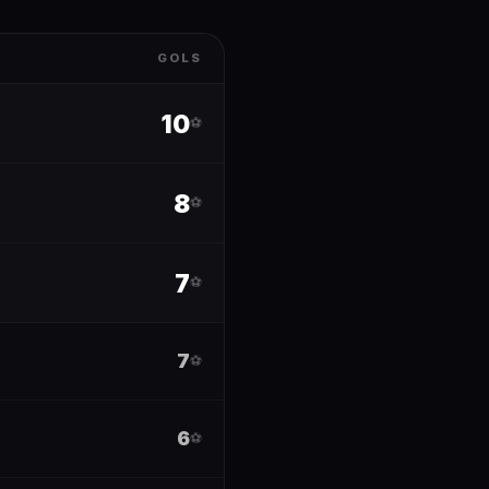
GOLS
10
⚽
8
⚽
7
⚽
7
⚽
6
⚽