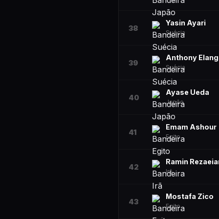
Yasin Ayari
38
Suécia
Anthony Elang
39
Suécia
Ayase Ueda
40
Japão
Emam Ashour
41
Egito
Ramin Rezaeia
42
Irã
Mostafa Zico
43
Egito