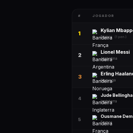
#
JOGADOR
Kylian Mbapp
1
França
(
1
pen.)
Lionel Messi
2
Argentina
Erling Haalan
3
Noruega
Jude Bellingh
4
Inglaterra
Ousmane Dem
5
França