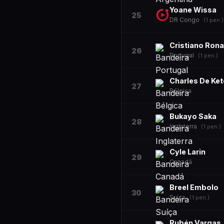
Yoane Wissa
25
DR Congo
(
1
pen.)
Cristiano Ron
26
Portugal
(
1
pen.)
Charles De Ket
27
Bélgica
Bukayo Saka
28
Inglaterra
(
1
pen.)
Cyle Larin
29
Canadá
Breel Embolo
30
Suíça
(
1
pen.)
Rubén Vargas