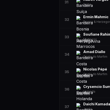
31
Suíça
Ermin Mahmic
32
Bosnia & Herzego
Soufiane Rahi
33
Marrocos
Amad Diallo
34
Costa do Marfim
Nicolas Pépé
35
Costa do Marfim
Crysencio Sum
36
Holanda
Daichi Kamad
37
Japão