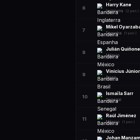
Harry Kane
6
Inglaterra
(
2
pen.)
Mikel Oyarzab
7
Espanha
(
1
pen.)
Julián Quiñon
8
México
Vinícius Júnior
9
Brasil
Ismaïla Sarr
10
Senegal
Raúl Jiménez
11
México
(
1
pen.)
Johan Manzam