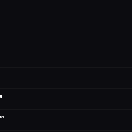
u
la
ez