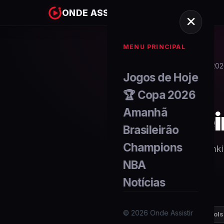
ONDE ASSISTIR
MENU PRINCIPAL
Home
Copa do Mundo 20
/
Jogos de Hoje
🏆 Copa 2026
Amanhã
Artilhe
Brasileirão
Champions
Ranki
NBA
Notícias
©
2026
Onde Assistir
178
artilheiro
s
294
gols 