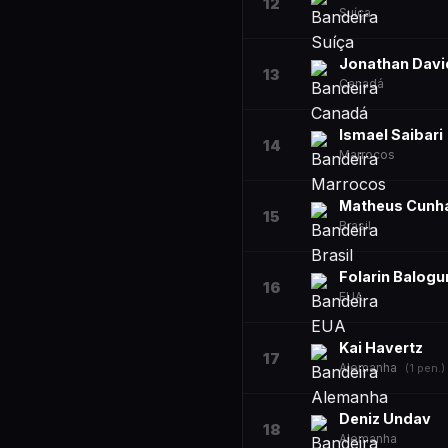
12
Suíça
Jonathan Davi
13
Canadá
Ismael Saibari
14
Marrocos
Matheus Cunh
15
Brasil
Folarin Balogu
16
EUA
Kai Havertz
17
Alemanha
(
1
pen.)
Deniz Undav
18
Alemanha