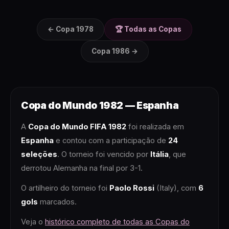
← Copa
1978
🏆 Todas as Copas
Copa
1986
→
Copa do Mundo
1982
—
Espanha
A
Copa do Mundo FIFA
1982
foi realizada em
Espanha
e contou com a participação de
24
seleções
. O torneio foi vencido por
Itália
, que
derrotou Alemanha na final por 3-1
.
O artilheiro do torneio foi
Paolo Rossi
(Italy)
, com
6
gols
marcados.
Veja o
histórico completo de todas as Copas do