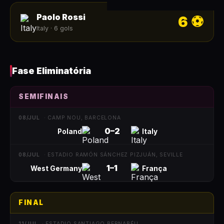
Paolo Rossi
6
⚽
Italy
·
6
gols
Fase Eliminatória
SEMIFINAIS
08/JUL
·
CAMP NOU, BARCELONA
0
–
2
Poland
Italy
08/JUL
·
ESTADIO RAMÓN SÁNCHEZ PIZJUÁN, SEVILLE
1
–
1
West Germany
França
FINAL
11/JUL
·
ESTADIO SANTIAGO BERNABÉU