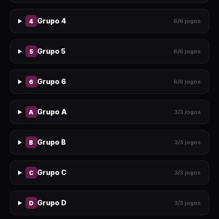
Grupo 4
4
6
/
6
jogos
Grupo 5
5
6
/
6
jogos
Grupo 6
6
6
/
6
jogos
Grupo A
A
3
/
3
jogos
Grupo B
B
3
/
3
jogos
Grupo C
C
3
/
3
jogos
Grupo D
D
3
/
3
jogos