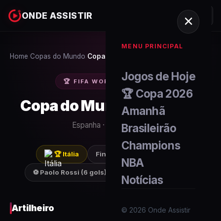
ONDE ASSISTIR
MENU PRINCIPAL
Home
Copas do Mundo
Copa 1982
/
/
Jogos de Hoje
🏆 FIFA WORLD CUP
1982
🏆 Copa 2026
Copa do Mundo FIFA
1982
Amanhã
Espanha
·
24
seleções
Brasileirão
Champions
🏆
Itália
Final:
Italy
3-1
Alemanha
NBA
⚽
Paolo Rossi
(
6
gols)
142
gols no torneio
Notícias
Artilheiro
©
2026
Onde Assistir