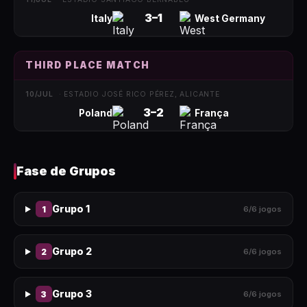
3
–
1
Italy
West Germany
THIRD PLACE MATCH
10/JUL
·
ESTADIO JOSÉ RICO PÉREZ, ALICANTE
3
–
2
Poland
França
Fase de Grupos
Grupo 1
1
6
/
6
jogos
Grupo 2
2
6
/
6
jogos
Grupo 3
3
6
/
6
jogos