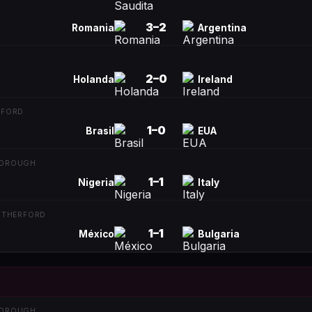
3
–
2
Romania
Argentina
2
–
0
Holanda
Ireland
NFORD
1
–
0
Brasil
EUA
BOROUGH
1
–
1
Nigeria
Italy
RUTHERFORD
1
–
1
México
Bulgaria
BOROUGH