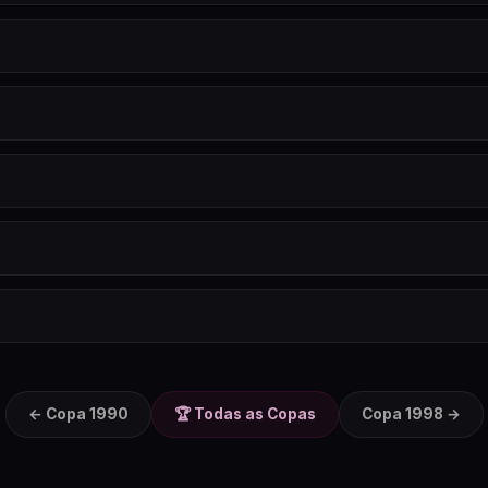
← Copa
1990
🏆 Todas as Copas
Copa
1998
→