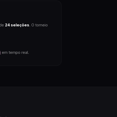
 de
24
seleções
. O torneio
6
em tempo real.