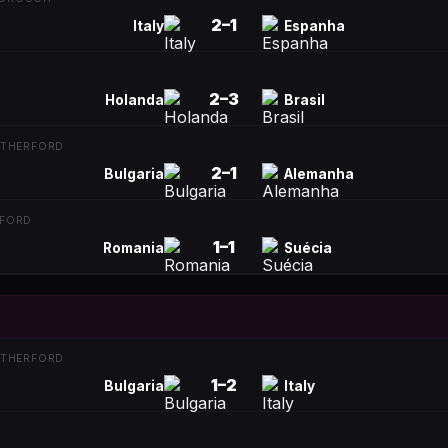
2
–
1
Italy
Espanha
2
–
3
Holanda
Brasil
UTHERFORD
2
–
1
Bulgaria
Alemanha
NFORD
1
–
1
Romania
Suécia
UTHERFORD
1
–
2
Bulgaria
Italy