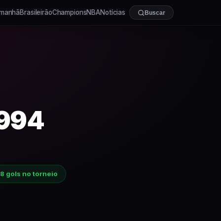
manhã
Brasileirão
Champions
NBA
Notícias
Buscar
994
38
gols no torneio