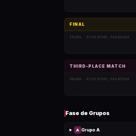
FINAL
17/JUL
·
ROSE BOWL, PASADENA
THIRD-PLACE MATCH
16/JUL
·
ROSE BOWL, PASADENA
Fase de Grupos
Grupo A
A