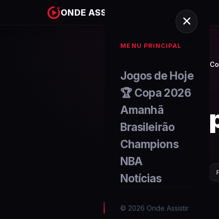
ONDE ASSISTIR
MENU PRINCIPAL
Home
Copas do Mundo
Co
/
/
Jogos de Hoje
🏆 Copa 2026
Amanhã
Cop
Brasileirão
Champions
NBA
🏆
Brasil
Notícias
Artilheiro
©
2026
Onde Assistir