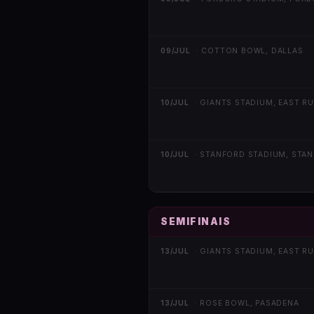
09/JUL
·
COTTON BOWL, DALLAS
10/JUL
·
GIANTS STADIUM, EAST R
10/JUL
·
STANFORD STADIUM, STA
SEMIFINAIS
13/JUL
·
GIANTS STADIUM, EAST R
13/JUL
·
ROSE BOWL, PASADENA