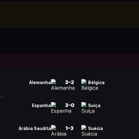
3
–
2
Alemanha
Bélgica
ON
3
–
0
Espanha
Suíça
1
–
3
Arábia Saudita
Suécia