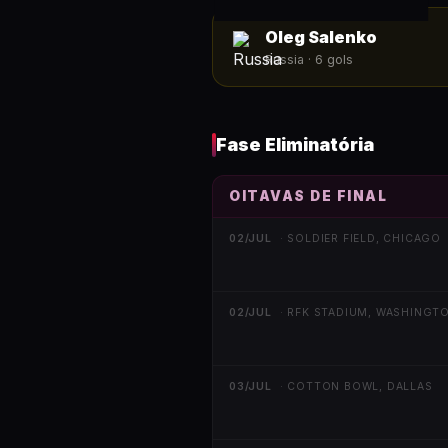
Oleg Salenko
Russia
·
6
gols
Fase Eliminatória
OITAVAS DE FINAL
02/JUL
·
SOLDIER FIELD, CHICAGO
02/JUL
·
RFK STADIUM, WASHINGT
03/JUL
·
COTTON BOWL, DALLAS