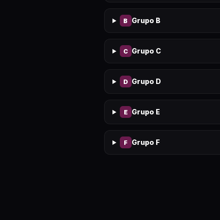
Grupo B
B
Grupo C
C
Grupo D
D
Grupo E
E
Grupo F
F