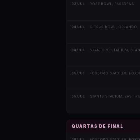
03/JUL
·
ROSE BOWL, PASADENA
04/JUL
·
CITRUS BOWL, ORLANDO
04/JUL
·
STANFORD STADIUM, STA
05/JUL
·
FOXBORO STADIUM, FOX
05/JUL
·
GIANTS STADIUM, EAST 
QUARTAS DE FINAL
09/JUL
·
FOXBORO STADIUM, FOX