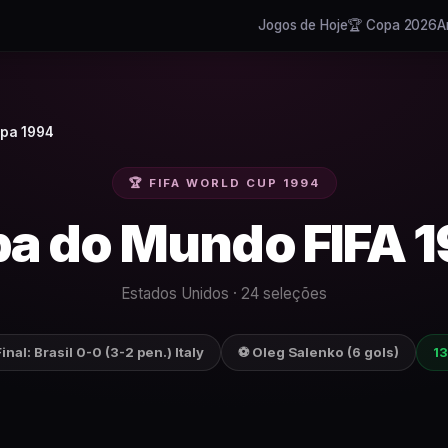
Jogos de Hoje
🏆 Copa 2026
A
pa 1994
🏆 FIFA WORLD CUP
1994
a do Mundo FIFA
1
Estados Unidos
·
24
seleções
Final:
Brasil
0-0 (3-2 pen.)
Italy
⚽
Oleg Salenko
(
6
gols)
1