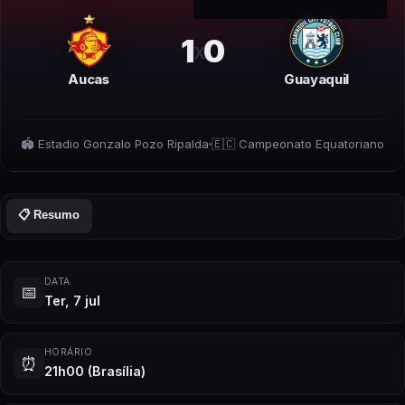
1
0
x
Aucas
Guayaquil
🏟️
Estadio Gonzalo Pozo Ripalda
🇪🇨
Campeonato Equatoriano
📋 Resumo
DATA
📅
Ter, 7 jul
HORÁRIO
⏰
21h00
(Brasília)