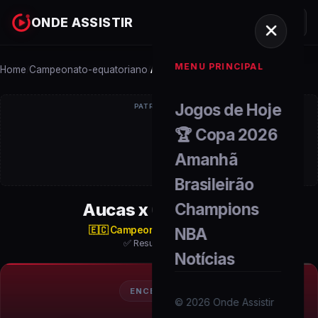
ONDE ASSISTIR
MENU PRINCIPAL
Home
Campeonato-equatoriano
Aucas x Guayaquil
/
/
Jogos de Hoje
PATROCÍNIO
🏆 Copa 2026
Amanhã
Brasileirão
Aucas x Guayaquil
Champions
🇪🇨
Campeonato Equatoriano
NBA
✅ Resultado Final
Notícias
ENCERRADO
©
2026
Onde Assistir