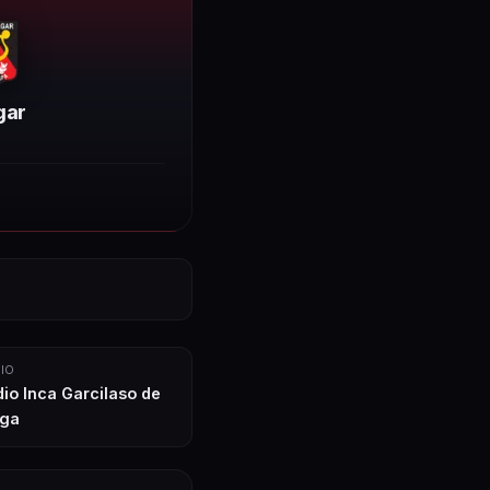
gar
IO
dio Inca Garcilaso de
ega