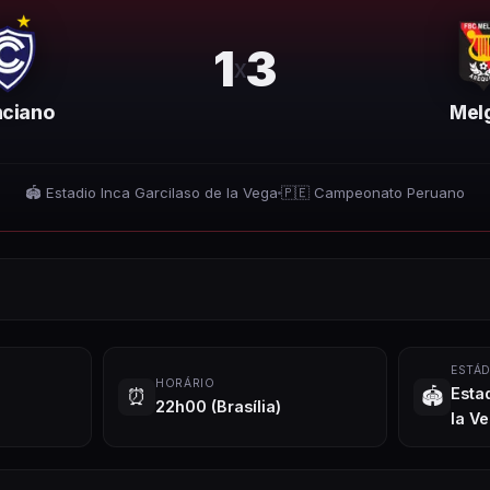
1
3
x
nciano
Mel
🏟️
Estadio Inca Garcilaso de la Vega
🇵🇪
Campeonato Peruano
ESTÁD
HORÁRIO
⏰
🏟️
Esta
22h00
(Brasília)
la V