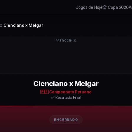
Jogos de Hoje
🏆 Copa 2026
A
no
Cienciano x Melgar
/
PATROCÍNIO
Cienciano x Melgar
🇵🇪
Campeonato Peruano
✅ Resultado Final
ENCERRADO