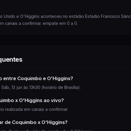
o Unido e O'Higgins aconteceu no estádio Estadio Francisco Sá
em canais a confirmar. empate em 0 a 0.
quentes
o
entre Coquimbo e O'Higgins
?
Sáb, 13 jun às 13h30 (horário de Brasília).
uimbo x O'Higgins
ao vivo?
foi realizada
em canais a confirmar
.
ar de
Coquimbo
x
O'Higgins
?