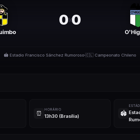
0
0
x
uimbo
O'Hig
🏟️
Estadio Francisco Sánchez Rumoroso
🇨🇱
Campeonato Chileno
ESTÁD
HORÁRIO
⏰
🏟️
Esta
13h30
(Brasília)
Rum