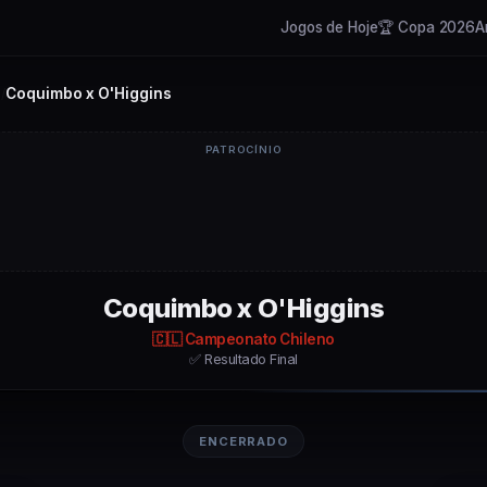
Jogos de Hoje
🏆 Copa 2026
A
o
Coquimbo x O'Higgins
/
PATROCÍNIO
Coquimbo x O'Higgins
🇨🇱
Campeonato Chileno
✅ Resultado Final
ENCERRADO