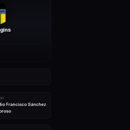
gins
IO
dio Francisco Sánchez
oroso