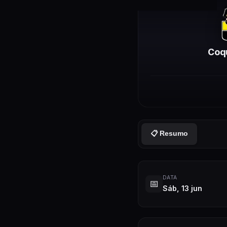
Coq
📋 Resumo
DATA
📅
Sáb, 13 jun