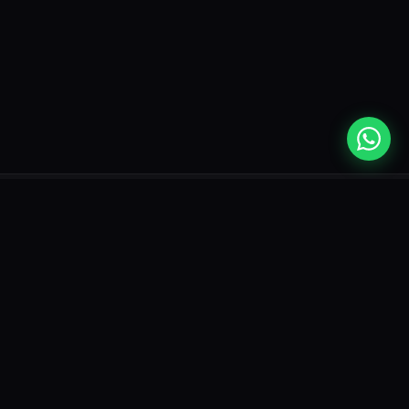
CAMPEONATOS POPULARES
Brasileirão
Champions League
Copa do Mundo 2026
Libertadores
NBA
LaLiga
Premier League
Sobre Nós
Termos de Uso
Política de Privacidade
Contato
Onde Assistir ©
2026
— Todos os direitos reservados.