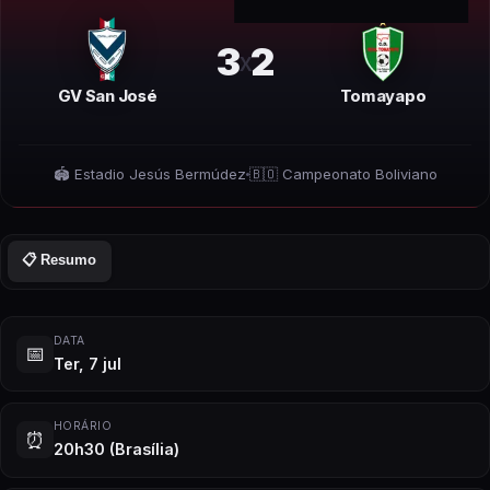
3
2
x
GV San José
Tomayapo
🏟️
Estadio Jesús Bermúdez
🇧🇴
Campeonato Boliviano
📋 Resumo
DATA
📅
Ter, 7 jul
HORÁRIO
⏰
20h30
(Brasília)