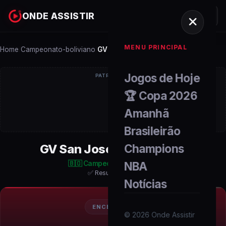
ONDE ASSISTIR
MENU PRINCIPAL
Home
Campeonato-boliviano
GV San José x Tomayapo
/
/
Jogos de Hoje
PATROCÍNIO
🏆 Copa 2026
Amanhã
Brasileirão
GV San José x Tomayapo
Champions
🇧🇴
Campeonato Boliviano
NBA
✅ Resultado Final
Notícias
ENCERRADO
©
2026
Onde Assistir