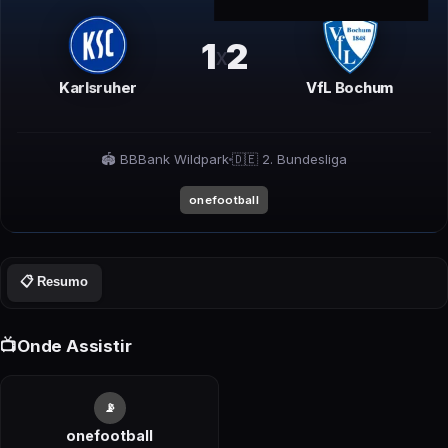
1
2
x
Karlsruher
VfL Bochum
🏟️
BBBank Wildpark
🇩🇪
2. Bundesliga
onefootball
📋 Resumo
📺
Onde Assistir
📡
onefootball