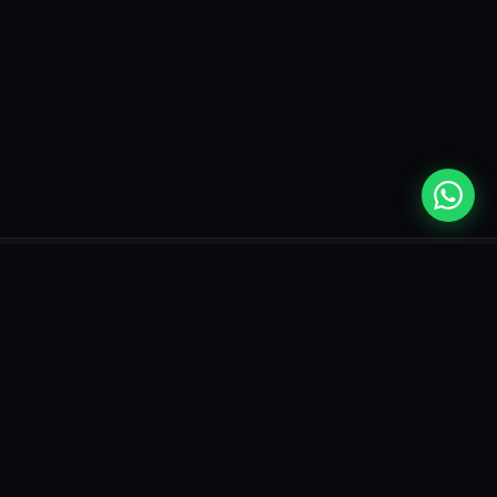
CAMPEONATOS POPULARES
Brasileirão
Champions League
Copa do Mundo 2026
Libertadores
NBA
LaLiga
Premier League
Sobre Nós
Termos de Uso
Política de Privacidade
Contato
Onde Assistir ©
2026
— Todos os direitos reservados.