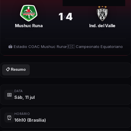
1
4
x
Mushuc Runa
Ind. del Valle
🏟️
Estadio COAC Mushuc Runa
🇪🇨
Campeonato Equatoriano
📋 Resumo
DATA
📅
Sáb, 11 jul
HORÁRIO
⏰
16h10
(Brasília)