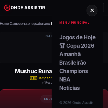
ONDE ASSISTIR
MENU PRINCIPAL
Home
Campeonato-equatoriano
Mushuc Runa x Ind. del Valle
/
/
Jogos de Hoje
PATROCÍNIO
🏆 Copa 2026
Amanhã
Brasileirão
Mushuc Runa x Ind. del Valle
Champions
🇪🇨
Campeonato Equatoriano
NBA
✅ Resultado Final
Notícias
ENCERRADO
©
2026
Onde Assistir