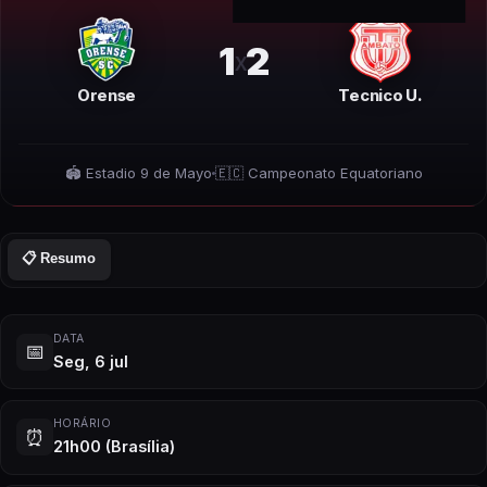
1
2
x
Orense
Tecnico U.
🏟️
Estadio 9 de Mayo
🇪🇨
Campeonato Equatoriano
📋 Resumo
DATA
📅
Seg, 6 jul
HORÁRIO
⏰
21h00
(Brasília)