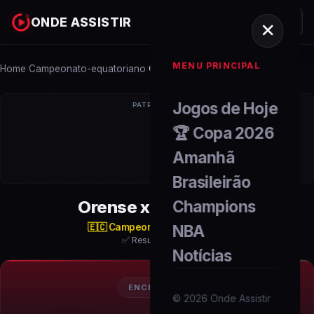
ONDE ASSISTIR
MENU PRINCIPAL
Home
Campeonato-equatoriano
Orense x Tecnico U.
/
/
Jogos de Hoje
PATROCÍNIO
🏆 Copa 2026
Amanhã
Brasileirão
Orense x Tecnico U.
Champions
🇪🇨
Campeonato Equatoriano
NBA
✅ Resultado Final
Notícias
ENCERRADO
©
2026
Onde Assistir