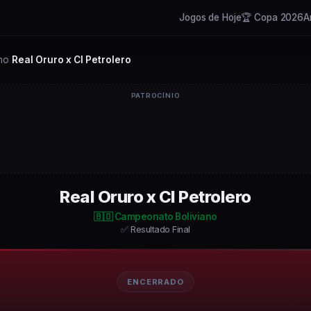
Jogos de Hoje
🏆 Copa 2026
A
no
Real Oruro x CI Petrolero
/
PATROCÍNIO
Real Oruro x CI Petrolero
🇧🇴
Campeonato Boliviano
✅ Resultado Final
ENCERRADO