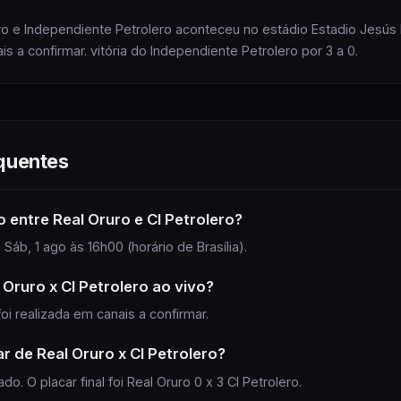
ro e Independiente Petrolero aconteceu no estádio Estadio Jesú
 a confirmar. vitória do Independiente Petrolero por 3 a 0.
quentes
o
entre Real Oruro e CI Petrolero
?
Sáb, 1 ago às 16h00 (horário de Brasília).
 Oruro x CI Petrolero
ao vivo?
foi realizada
em canais a confirmar
.
ar de
Real Oruro
x
CI Petrolero
?
do. O placar final foi Real Oruro 0 x 3 CI Petrolero.