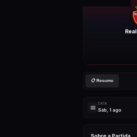
Real
📋 Resumo
DATA
📅
Sáb, 1 ago
Sobre
a Partida