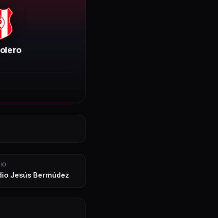
rolero
IO
dio Jesús Bermúdez