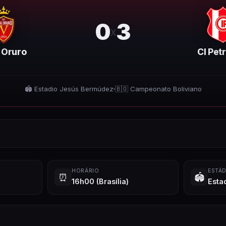
0
3
x
 Oruro
CI Pet
🏟️
Estadio Jesús Bermúdez
🇧🇴
Campeonato Boliviano
HORÁRIO
ESTÁD
⏰
🏟️
16h00
(Brasília)
Esta