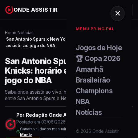
ONDE ASSISTIR
MENU PRINCIPAL
Home
Notícias
/
San Antonio Spurs x New York Knicks: horário e onde
/
assistir ao jogo do NBA
Jogos de Hoje
🏆 Copa 2026
San Antonio Spurs x New York
Amanhã
Knicks: horário e onde assistir ao
jogo do NBA
Brasileirão
Champions
Saiba onde assistir ao vivo, horário e informações do jogo
entre San Antonio Spurs e New York Knicks pelo NBA.
NBA
Notícias
Por
Redação Onde Assistir
Postado em
03/06/2026
às
20:15
Canais validados manualmente em
03/06/2026
às
20:15
por
©
2026
Onde Assistir
Muniz