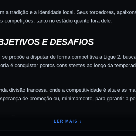
em a tradição e a identidade local. Seus torcedores, apaix
 competições, tanto no estádio quanto fora dele.
BJETIVOS E DESAFIOS
s se propõe a disputar de forma competitiva a Ligue 2, bu
etoria é conquistar pontos consistentes ao longo da tempor
unda divisão francesa, onde a competitividade é alta e as 
esperança de promoção ou, minimamente, para garantir a pe
ÇÕES 2026
LER MAIS ↓
lois realizou movimentações estratégicas no mercado de tra