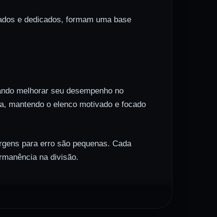
onados e dedicados, formam uma base
scando melhorar seu desempenho no
ada, mantendo o elenco motivado e focado
margens para erro são pequenas. Cada
rmanência na divisão.
nsferências. A diretoria investiu em