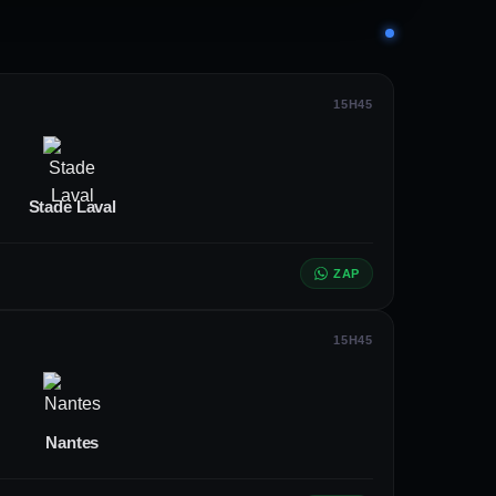
 melhorar o desempenho ofensivo da
15H45
tica e reduzir o número de gols
Stade Laval
ão de jogo e criação de
ZAP
15H45
as ao técnico na hora de compor as
Nantes
es da Ligue 2, e talentos jovens em