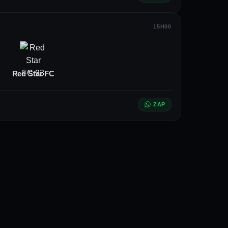
a e a velocidade nas transições. Os
15H00
quanto o meio-campo trabalha para
Red Star FC
ZAP
cipais clubes da segunda divisão
gindo que o elenco mantenha o ritmo
etições regionais, oferecendo