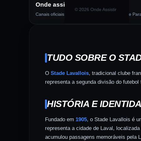
Onde assistir?
©
2026
Onde Assistir
Canais oficiais: Premiere, SporTV, ESPN, Max e Pa
TUDO SOBRE O STAD
O
Stade Lavallois
, tradicional clube f
representa a segunda divisão do futebol
HISTÓRIA E IDENTID
Fundado em
1905
, o Stade Lavallois é 
representa a cidade de Laval, localizad
acumulou passagens memoráveis pela Lig