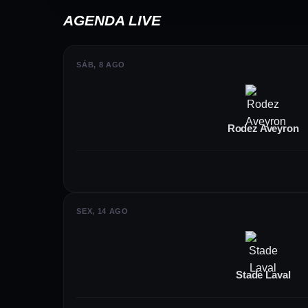
reforços que pudessem fortalecer o meio
AGENDA LIVE
equipe.
SÁB, 8 AGO
Defesa:
O setor defensivo conta com j
sofridos no campeonato
Rodez Aveyron
Meio-campo:
Reforçado com atletas d
oportunidades
SEX, 14 AGO
Ataque:
Novas contratações buscam au
jogadas ofensivas
Stade Laval
O elenco lavallois é formado por uma mi