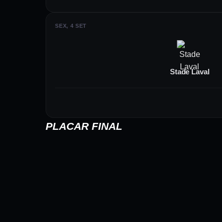
A estratégia do time é construída a part
SEX, 4 SET
laterais ganham importância no esquema
interceptar passes e iniciar jogadas de c
Stade Laval
COMPETIÇÕES E CA
Durante a temporada de 2026, o Stade La
PLACAR FINAL
francesa. O calendário é intenso, com p
físico e mental em alto nível.
Além do campeonato principal, a agremi
oportunidades adicionais para que jogad
PERSPECTIVAS FUT