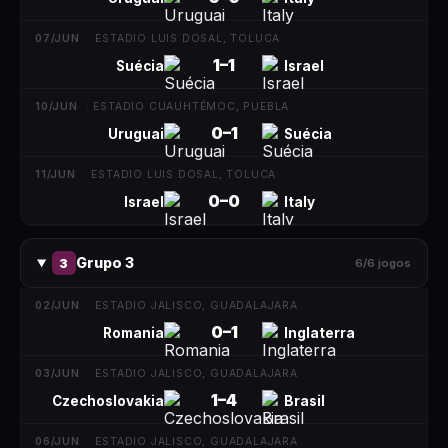
07/JUN
·
ESTADIO LUIS DOSAL, TOLUCA
1
–
1
Suécia
Israel
10/JUN
·
ESTADIO CUAUHTÉMOC, PUEBLA
0
–
1
Uruguai
Suécia
11/JUN
·
ESTADIO LUIS DOSAL, TOLUCA
0
–
0
Israel
Italy
Grupo 3
3
6
/
6
jogos
02/JUN
·
ESTADIO JALISCO, GUADALAJARA
0
–
1
Romania
Inglaterra
03/JUN
·
ESTADIO JALISCO, GUADALAJARA
1
–
4
Czechoslovakia
Brasil
06/JUN
·
ESTADIO JALISCO, GUADALAJARA