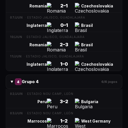
2
–
1
Romania
Czechoslovakia
07/JUN
·
ESTADIO JALISCO, GUADALAJARA
0
–
1
Inglaterra
Brasil
10/JUN
·
ESTADIO JALISCO, GUADALAJARA
2
–
3
Romania
Brasil
11/JUN
·
ESTADIO JALISCO, GUADALAJARA
1
–
0
Inglaterra
Czechoslovakia
Grupo 4
4
6
/
6
jogos
02/JUN
·
ESTADIO NOU CAMP, LEÓN
3
–
2
Peru
Bulgaria
03/JUN
·
ESTADIO NOU CAMP, LEÓN
1
–
2
Marrocos
West Germany