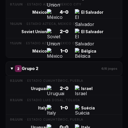
07/JUN
·
ESTADIO AZTECA, MEXICO CITY
4
–
0
México
El Salvador
10/JUN
·
ESTADIO AZTECA, MEXICO CITY
2
–
0
Soviet Union
El Salvador
11/JUN
·
ESTADIO AZTECA, MEXICO CITY
1
–
0
México
Bélgica
Grupo 2
2
6
/
6
jogos
02/JUN
·
ESTADIO CUAUHTÉMOC, PUEBLA
2
–
0
Uruguai
Israel
03/JUN
·
ESTADIO LUIS DOSAL, TOLUCA
1
–
0
Italy
Suécia
06/JUN
·
ESTADIO CUAUHTÉMOC, PUEBLA
0
–
0
Uruguai
Italy