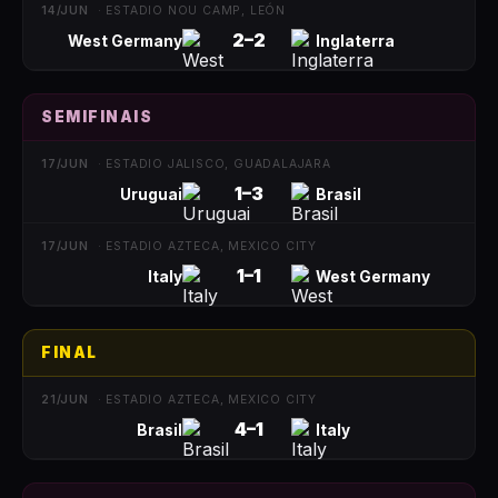
14/JUN
·
ESTADIO NOU CAMP, LEÓN
2
–
2
West Germany
Inglaterra
SEMIFINAIS
17/JUN
·
ESTADIO JALISCO, GUADALAJARA
1
–
3
Uruguai
Brasil
17/JUN
·
ESTADIO AZTECA, MEXICO CITY
1
–
1
Italy
West Germany
FINAL
21/JUN
·
ESTADIO AZTECA, MEXICO CITY
4
–
1
Brasil
Italy