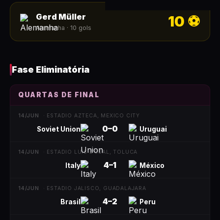
Gerd Müller
10
⚽
Alemanha
·
10
gols
Fase Eliminatória
QUARTAS DE FINAL
14/JUN
·
ESTADIO AZTECA, MEXICO CITY
0
–
0
Soviet Union
Uruguai
14/JUN
·
ESTADIO LUIS DOSAL, TOLUCA
4
–
1
Italy
México
14/JUN
·
ESTADIO JALISCO, GUADALAJARA
4
–
2
Brasil
Peru