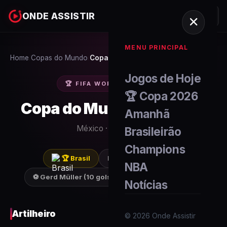
ONDE ASSISTIR
MENU PRINCIPAL
Home
Copas do Mundo
Copa 1970
/
/
Jogos de Hoje
🏆 FIFA WORLD CUP
1970
🏆 Copa 2026
Copa do Mundo FIFA
1970
Amanhã
México
·
16
seleções
Brasileirão
Champions
🏆
Brasil
Final:
Brasil
4-1
Italy
NBA
⚽
Gerd Müller
(
10
gols)
88
gols no torneio
Notícias
Artilheiro
©
2026
Onde Assistir