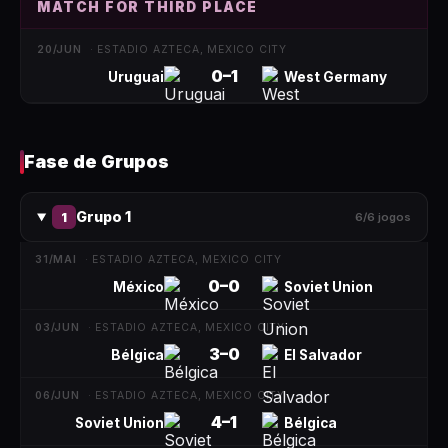
MATCH FOR THIRD PLACE
20/JUN
·
ESTADIO AZTECA, MEXICO CITY
0
–
1
Uruguai
West Germany
Fase de Grupos
Grupo 1
1
6
/
6
jogos
31/MAI
·
ESTADIO AZTECA, MEXICO CITY
0
–
0
México
Soviet Union
03/JUN
·
ESTADIO AZTECA, MEXICO CITY
3
–
0
Bélgica
El Salvador
06/JUN
·
ESTADIO AZTECA, MEXICO CITY
4
–
1
Soviet Union
Bélgica