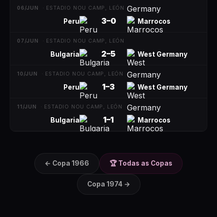
06/JUN
·
ESTADIO NOU CAMP, LEÓN
3
–
0
Peru
Marrocos
07/JUN
·
ESTADIO NOU CAMP, LEÓN
2
–
5
Bulgaria
West Germany
10/JUN
·
ESTADIO NOU CAMP, LEÓN
1
–
3
Peru
West Germany
11/JUN
·
ESTADIO NOU CAMP, LEÓN
1
–
1
Bulgaria
Marrocos
← Copa
1966
🏆 Todas as Copas
Copa
1974
→