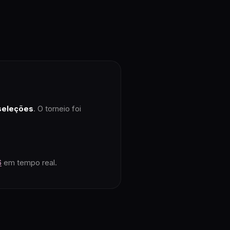
seleções
. O torneio foi
6
em tempo real.