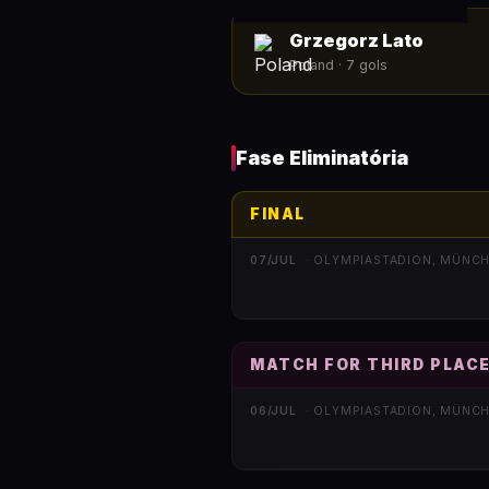
Grzegorz Lato
Poland
·
7
gols
Fase Eliminatória
FINAL
07/JUL
·
OLYMPIASTADION, MÜNC
MATCH FOR THIRD PLAC
06/JUL
·
OLYMPIASTADION, MÜNC