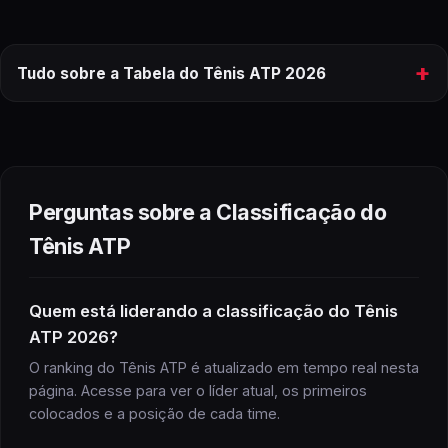
+
Tudo sobre a Tabela do Tênis ATP 2026
tabela
do
Tênis ATP
2026
ranking completo
Perguntas sobre a Classificação do
Tênis ATP
Tênis ATP
Quem está liderando a classificação do Tênis
ATP 2026?
Tênis ATP
próximos
jogos
O ranking do Tênis ATP é atualizado em tempo real nesta
página. Acesse para ver o líder atual, os primeiros
colocados e a posição de cada time.