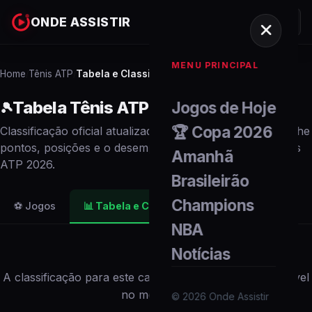
ONDE ASSISTIR
MENU PRINCIPAL
Home
Tênis ATP
Tabela e Classificação
/
/
Tabela
Tênis ATP
2026
Jogos de Hoje
🎾
🏆 Copa 2026
Classificação oficial atualizada em tempo real. Acompanhe
pontos, posições e o desempenho de cada
time
no
Tênis
Amanhã
ATP
2026
.
Brasileirão
Champions
⚽ Jogos
📊
Tabela e Classificação
NBA
Notícias
A classificação para este campeonato não está disponível
no momento.
©
2026
Onde Assistir