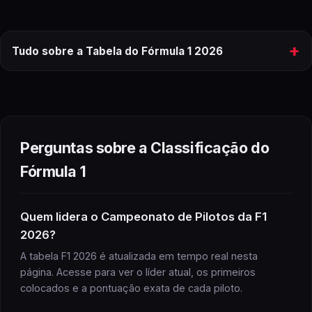
+
Tudo sobre a Tabela do Fórmula 1 2026
classificação
do
Fórmula 1
2026
ranking completo
Perguntas sobre a Classificação do
Fórmula 1
Fórmula 1
Quem lidera o Campeonato de Pilotos da F1
2026?
Fórmula 1
próximos
jogos
A tabela F1 2026 é atualizada em tempo real nesta
página. Acesse para ver o líder atual, os primeiros
colocados e a pontuação exata de cada piloto.