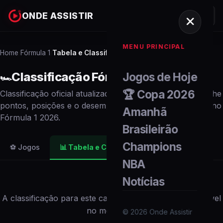
ONDE ASSISTIR
MENU PRINCIPAL
Home
Fórmula 1
Tabela e Classificação
/
/
Classificação
Fórmula 1
2026
Jogos de Hoje
🏎️
🏆 Copa 2026
Classificação oficial atualizada em tempo real. Acompanhe
pontos, posições e o desempenho de cada
participante
no
Amanhã
Fórmula 1
2026
.
Brasileirão
Champions
⚽ Jogos
📊
Tabela e Classificação
NBA
Notícias
A classificação para este campeonato não está disponível
no momento.
©
2026
Onde Assistir