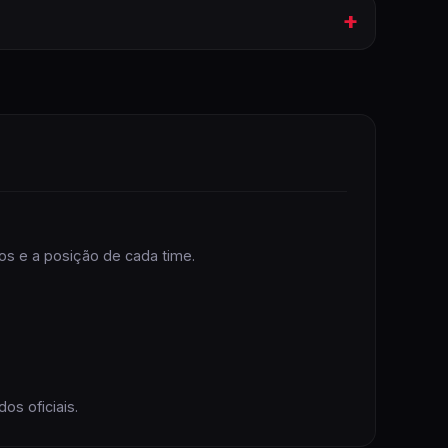
+
to
MLS (EUA)
próximos
dos e a posição de cada time.
os oficiais.