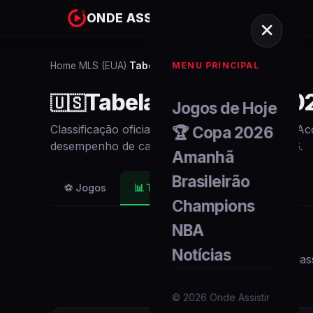
ONDE ASSISTIR
MENU PRINCIPAL
Home
MLS (EUA)
Tabela e Classificação
/
/
Tabela
MLS (EUA)
20
🇺🇸
Jogos de Hoje
Classificação oficial atualizada em tempo real. 
🏆 Copa 2026
desempenho de cada
time
no
MLS (EUA)
2026
.
Amanhã
Brasileirão
⚽ Jogos
📊
Tabela e Classificação
Champions
NBA
Notícias
A clas
©
2026
Onde Assistir