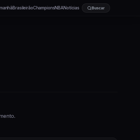
manhã
Brasileirão
Champions
NBA
Notícias
Buscar
omento.