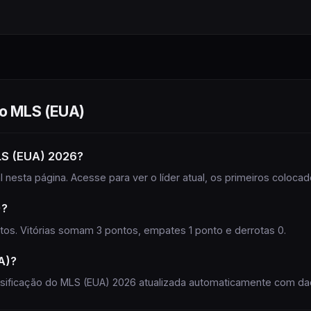
ranking comple
MLS (EUA)
do
MLS (EUA)
LS (EUA) 2026?
nesta página. Acesse para ver o líder atual, os primeiros coloca
)?
tos. Vitórias somam 3 pontos, empates 1 ponto e derrotas 0.
A)?
assificação do MLS (EUA) 2026 atualizada automaticamente com dad