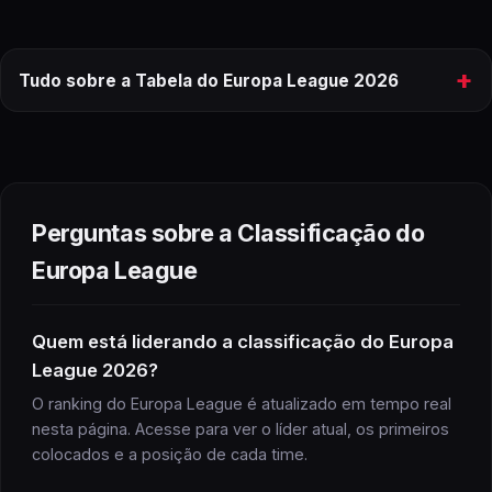
+
Tudo sobre a Tabela do Europa League 2026
tabela
do
Europa League
2026
ranking completo
Perguntas sobre a Classificação do
Europa League
Europa League
Quem está liderando a classificação do Europa
League 2026?
Europa League
próximos jogos
O ranking do Europa League é atualizado em tempo real
nesta página. Acesse para ver o líder atual, os primeiros
colocados e a posição de cada time.