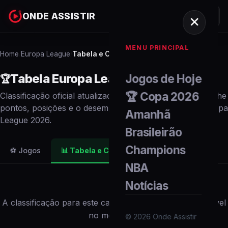
ONDE ASSISTIR
MENU PRINCIPAL
Home
Europa League
Tabela e Classificação
/
/
Tabela
Europa League
2026
Jogos de Hoje
🏆
🏆 Copa 2026
Classificação oficial atualizada em tempo real. Acompanhe
pontos, posições e o desempenho de cada
time
no
Europa
Amanhã
League
2026
.
Brasileirão
Champions
⚽ Jogos
📊
Tabela e Classificação
NBA
Notícias
A classificação para este campeonato não está disponível
no momento.
©
2026
Onde Assistir