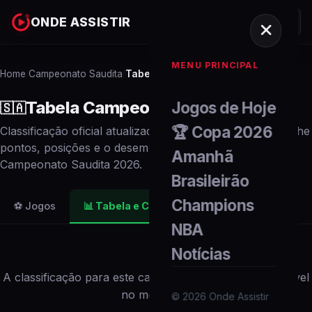
ONDE ASSISTIR
MENU PRINCIPAL
Home
Campeonato Saudita
Tabela e Classificação
/
/
Tabela
Campeonato Saudita
2026
Jogos de Hoje
🇸🇦
🏆 Copa 2026
Classificação oficial atualizada em tempo real. Acompanhe
pontos, posições e o desempenho de cada
time
no
Amanhã
Campeonato Saudita
2026
.
Brasileirão
Champions
⚽ Jogos
📊
Tabela e Classificação
NBA
Notícias
A classificação para este campeonato não está disponível
no momento.
©
2026
Onde Assistir