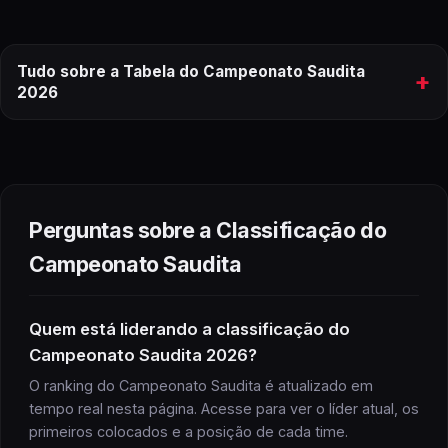
Tudo sobre a Tabela do Campeonato Saudita
+
2026
tabela
do
Campeonato Saudita
2026
ranking completo
Perguntas sobre a Classificação do
Campeonato Saudita
Campeonato Saudita
Quem está liderando a classificação do
Campeonato Saudita 2026?
Campeonato Saudita
O ranking do Campeonato Saudita é atualizado em
próximos jogos
tempo real nesta página. Acesse para ver o líder atual, os
primeiros colocados e a posição de cada time.