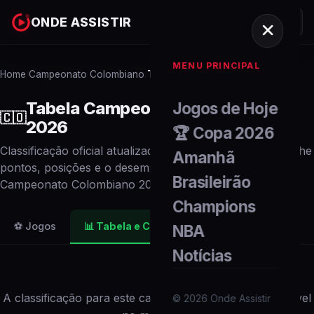
ONDE ASSISTIR
MENU PRINCIPAL
Home
Campeonato Colombiano
Tabela e Classificação
/
/
Tabela
Campeonato Colombiano
Jogos de Hoje
🇨🇴
2026
🏆 Copa 2026
Classificação oficial atualizada em tempo real. Acompanhe
Amanhã
pontos, posições e o desempenho de cada
time
no
Brasileirão
Campeonato Colombiano
2026
.
Champions
⚽ Jogos
📊
Tabela e Classificação
NBA
Notícias
A classificação para este campeonato não está disponível
©
2026
Onde Assistir