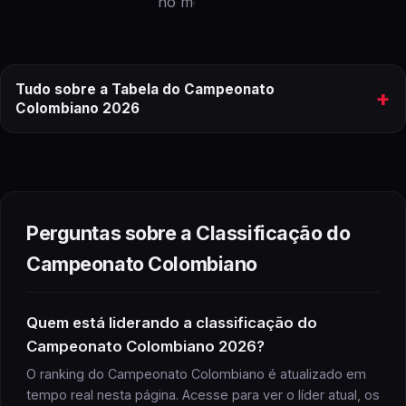
no momento.
Tudo sobre a Tabela do Campeonato
+
Colombiano 2026
tabela
do
Campeonato Colombiano
2026
ranking completo
Perguntas sobre a Classificação do
Campeonato Colombiano
Campeonato Colombiano
Quem está liderando a classificação do
Campeonato Colombiano 2026?
Campeonato Colombiano
O ranking do Campeonato Colombiano é atualizado em
próximos jogos
tempo real nesta página. Acesse para ver o líder atual, os