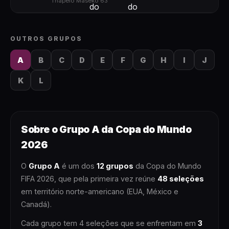
Thapelo Maseko 63'
|
OUTROS GRUPOS
A
B
C
D
E
F
G
H
I
J
K
L
Sobre o
Grupo A
da Copa do Mundo
2026
O
Grupo A
é um dos
12 grupos
da Copa do Mundo
FIFA 2026, que pela primeira vez reúne
48 seleções
em território norte-americano (EUA, México e
Canadá).
Cada grupo tem 4 seleções que se enfrentam em
3