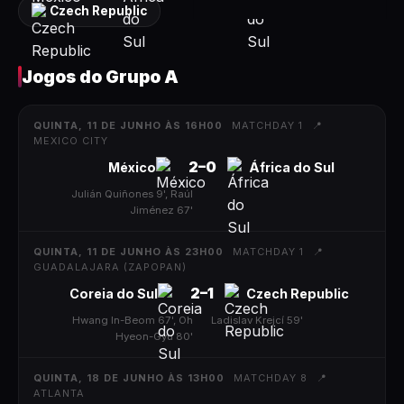
Czech Republic
Jogos do
Grupo A
QUINTA, 11 DE JUNHO ÀS 16H00
MATCHDAY 1
📍
MEXICO CITY
2
–
0
México
África do Sul
Julián Quiñones 9', Raúl
|
Jiménez 67'
QUINTA, 11 DE JUNHO ÀS 23H00
MATCHDAY 1
📍
GUADALAJARA (ZAPOPAN)
2
–
1
Coreia do Sul
Czech Republic
Hwang In-Beom 67', Oh
|
Ladislav Krejcí 59'
Hyeon-Gyu 80'
QUINTA, 18 DE JUNHO ÀS 13H00
MATCHDAY 8
📍
ATLANTA