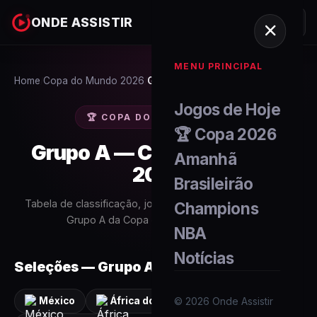
ONDE ASSISTIR
MENU PRINCIPAL
Home
Copa do Mundo 2026
Grupo A
/
/
Jogos de Hoje
🏆 COPA DO MUNDO 2026
🏆 Copa 2026
Grupo A
— Copa do Mundo
Amanhã
2026
Brasileirão
Tabela de classificação, jogos, placares e artilheiros do
Champions
Grupo A
da Copa do Mundo FIFA 2026.
NBA
Notícias
Seleções —
Grupo A
©
2026
Onde Assistir
México
África do Sul
Coreia do Sul