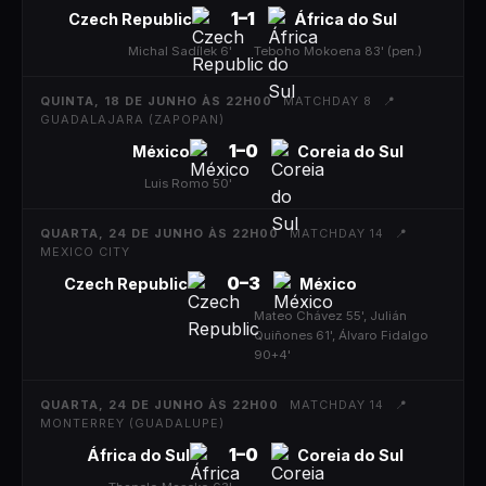
1
–
1
Czech Republic
África do Sul
Michal Sadílek 6'
|
Teboho Mokoena 83' (pen.)
QUINTA, 18 DE JUNHO ÀS 22H00
MATCHDAY 8
📍
GUADALAJARA (ZAPOPAN)
1
–
0
México
Coreia do Sul
Luis Romo 50'
|
QUARTA, 24 DE JUNHO ÀS 22H00
MATCHDAY 14
📍
MEXICO CITY
0
–
3
Czech Republic
México
|
Mateo Chávez 55', Julián
Quiñones 61', Álvaro Fidalgo
90+4'
QUARTA, 24 DE JUNHO ÀS 22H00
MATCHDAY 14
📍
MONTERREY (GUADALUPE)
1
–
0
África do Sul
Coreia do Sul