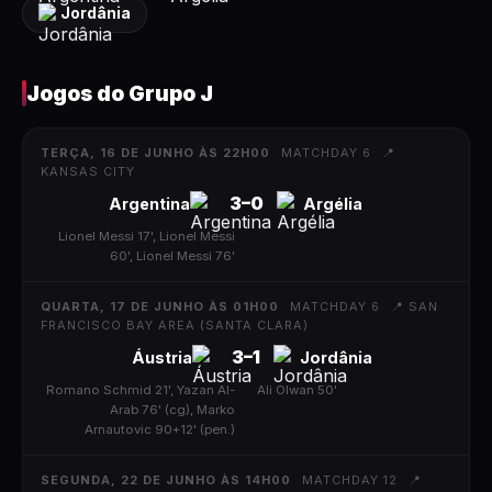
Jordânia
Jogos do
Grupo J
TERÇA, 16 DE JUNHO ÀS 22H00
MATCHDAY 6
📍
KANSAS CITY
3
–
0
Argentina
Argélia
Lionel Messi 17', Lionel Messi
|
60', Lionel Messi 76'
QUARTA, 17 DE JUNHO ÀS 01H00
MATCHDAY 6
📍
SAN
FRANCISCO BAY AREA (SANTA CLARA)
3
–
1
Áustria
Jordânia
Romano Schmid 21', Yazan Al-
|
Ali Olwan 50'
Arab 76' (cg), Marko
Arnautovic 90+12' (pen.)
SEGUNDA, 22 DE JUNHO ÀS 14H00
MATCHDAY 12
📍