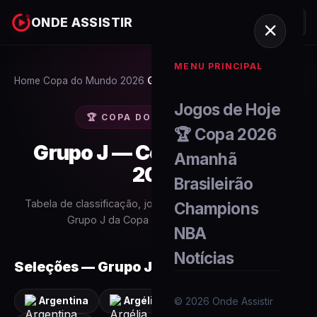
ONDE ASSISTIR
MENU PRINCIPAL
Home
Copa do Mundo 2026
Grupo J
/
/
Jogos de Hoje
🏆 COPA DO MUNDO 2026
🏆 Copa 2026
Grupo J
— Copa do Mundo
Amanhã
2026
Brasileirão
Tabela de classificação, jogos, placares e artilheiros do
Champions
Grupo J
da Copa do Mundo FIFA 2026.
NBA
Notícias
Seleções —
Grupo J
©
2026
Onde Assistir
Argentina
Argélia
Áustria