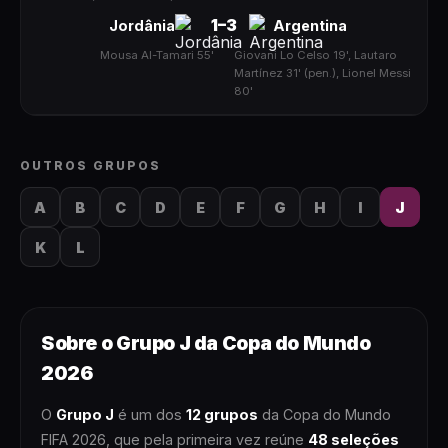
1
–
3
Jordânia
Argentina
Mousa Al-Tamari 55'
|
Giovani Lo Celso 19', Lautaro
Martínez 31' (pen.), Lionel Messi
80'
OUTROS GRUPOS
A
B
C
D
E
F
G
H
I
J
K
L
Sobre o
Grupo J
da Copa do Mundo
2026
O
Grupo J
é um dos
12 grupos
da Copa do Mundo
FIFA 2026, que pela primeira vez reúne
48 seleções