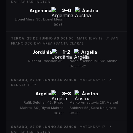
DALLAS (ARLINGTON)
2
–
0
Argentina
Áustria
Lionel Messi 38', Lionel Messi
|
90+5'
TERÇA, 23 DE JUNHO ÀS 00H00
MATCHDAY 12
📍
SAN
FRANCISCO BAY AREA (SANTA CLARA)
1
–
2
Jordânia
Argélia
Nizar Al-Rashdan 36'
|
Nadhir Benbouali 69', Amine
Gouiri 82'
SÁBADO, 27 DE JUNHO ÀS 23H00
MATCHDAY 17
📍
KANSAS CITY
3
–
3
Argélia
Áustria
Rafik Belghali 45', Riyad
|
Marko Arnautovic 28', Marcel
Mahrez 60', Riyad Mahrez
Sabitzer 55', Sasa Kalajdzic
90+3'
90+6'
SÁBADO, 27 DE JUNHO ÀS 23H00
MATCHDAY 17
📍
DALLAS (ARLINGTON)