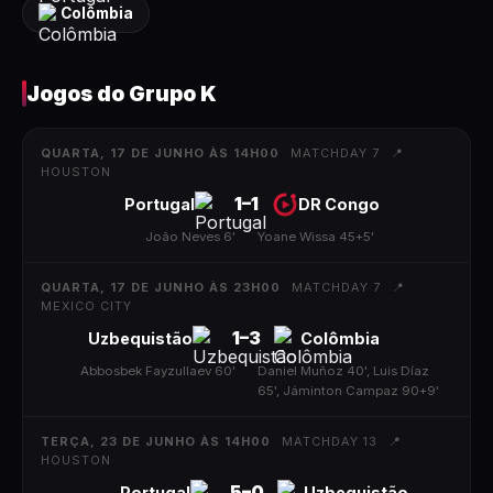
Colômbia
Jogos do
Grupo K
QUARTA, 17 DE JUNHO ÀS 14H00
MATCHDAY 7
📍
HOUSTON
1
–
1
Portugal
DR Congo
João Neves 6'
|
Yoane Wissa 45+5'
QUARTA, 17 DE JUNHO ÀS 23H00
MATCHDAY 7
📍
MEXICO CITY
1
–
3
Uzbequistão
Colômbia
Abbosbek Fayzullaev 60'
|
Daniel Muñoz 40', Luis Díaz
65', Jáminton Campaz 90+9'
TERÇA, 23 DE JUNHO ÀS 14H00
MATCHDAY 13
📍
HOUSTON
5
–
0
Portugal
Uzbequistão