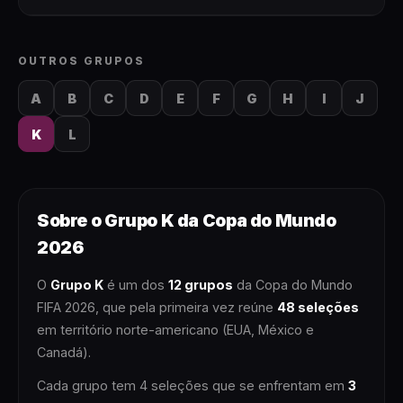
OUTROS GRUPOS
A
B
C
D
E
F
G
H
I
J
K
L
Sobre o
Grupo K
da Copa do Mundo
2026
O
Grupo K
é um dos
12 grupos
da Copa do Mundo
FIFA 2026, que pela primeira vez reúne
48 seleções
em território norte-americano (EUA, México e
Canadá).
Cada grupo tem 4 seleções que se enfrentam em
3