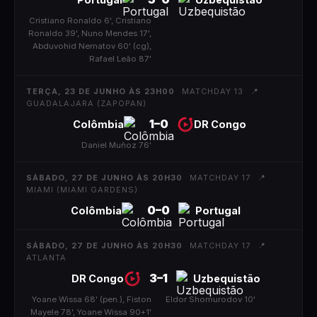
Cristiano Ronaldo 6', Cristiano
|
Ronaldo 39', Nuno Mendes 17',
Abduvohid Nematov 60' (cg),
Rafael Leão 87'
TERÇA, 23 DE JUNHO ÀS 23H00
MATCHDAY 13
📍
GUADALAJARA (ZAPOPAN)
1
–
0
Colômbia
DR Congo
Daniel Muñoz 76'
|
SÁBADO, 27 DE JUNHO ÀS 20H30
MATCHDAY 17
📍
MIAMI (MIAMI GARDENS)
0
–
0
Colômbia
Portugal
SÁBADO, 27 DE JUNHO ÀS 20H30
MATCHDAY 17
📍
ATLANTA
3
–
1
DR Congo
Uzbequistão
Yoane Wissa 68' (pen.), Fiston
|
Eldor Shomurodov 10'
Mayele 78', Yoane Wissa 90+1'