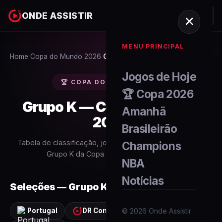
ONDE ASSISTIR
MENU PRINCIPAL
Home
Copa do Mundo 2026
Grupo K
/
/
Jogos de Hoje
🏆 COPA DO MUNDO 2026
🏆 Copa 2026
Grupo K
— Copa do Mundo
Amanhã
2026
Brasileirão
Tabela de classificação, jogos, placares e artilheiros do
Champions
Grupo K
da Copa do Mundo FIFA 2026.
NBA
Notícias
Seleções —
Grupo K
©
2026
Onde Assistir
Portugal
DR Congo
Uzbequistão