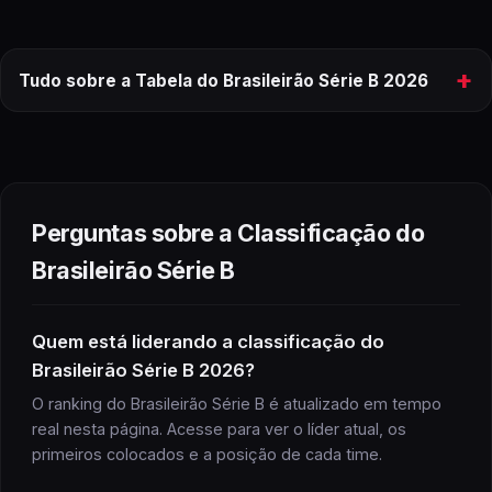
+
Tudo sobre a Tabela do Brasileirão Série B 2026
tabela
do
Brasileirão Série B
2026
ranking completo
Perguntas sobre a Classificação do
Brasileirão Série B
Brasileirão Série B
Quem está liderando a classificação do
Brasileirão Série B 2026?
Brasileirão Série B
próximos jogos
O ranking do Brasileirão Série B é atualizado em tempo
real nesta página. Acesse para ver o líder atual, os
primeiros colocados e a posição de cada time.