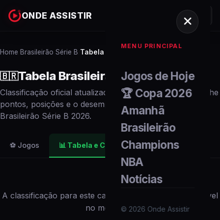
ONDE ASSISTIR
MENU PRINCIPAL
Home
Brasileirão Série B
Tabela e Classificação
/
/
Tabela
Brasileirão Série B
2026
Jogos de Hoje
🇧🇷
🏆 Copa 2026
Classificação oficial atualizada em tempo real. Acompanhe
pontos, posições e o desempenho de cada
time
no
Amanhã
Brasileirão Série B
2026
.
Brasileirão
Champions
⚽ Jogos
📊
Tabela e Classificação
NBA
Notícias
A classificação para este campeonato não está disponível
no momento.
©
2026
Onde Assistir