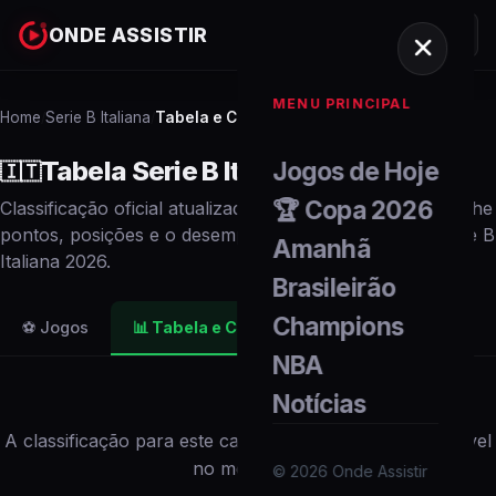
ONDE ASSISTIR
MENU PRINCIPAL
Home
Serie B Italiana
Tabela e Classificação
/
/
Tabela
Serie B Italiana
2026
Jogos de Hoje
🇮🇹
🏆 Copa 2026
Classificação oficial atualizada em tempo real. Acompanhe
pontos, posições e o desempenho de cada
time
no
Serie B
Amanhã
Italiana
2026
.
Brasileirão
Champions
⚽ Jogos
📊
Tabela e Classificação
NBA
Notícias
A classificação para este campeonato não está disponível
no momento.
©
2026
Onde Assistir