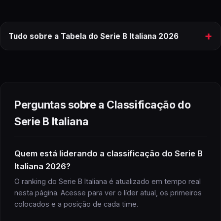
+
Tudo sobre a Tabela do Serie B Italiana 2026
tabela
do
Serie B Italiana
2026
ranking completo
Perguntas sobre a Classificação do
Serie B Italiana
Serie B Italiana
Quem está liderando a classificação do Serie B
Italiana 2026?
Serie B Italiana
próximos jogos
O ranking do Serie B Italiana é atualizado em tempo real
nesta página. Acesse para ver o líder atual, os primeiros
colocados e a posição de cada time.